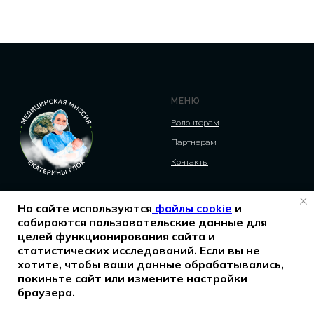
МЕНЮ
Волонтерам
Партнерам
Контакты
На сайте используются
файлы cookie
и
собираются пользовательские данные для
целей функционирования сайта и
Глок Екатерина Алексеевна
статистических исследований. Если вы не
ИНН 190301483288
хотите, чтобы ваши данные обрабатывались,
покиньте сайт или измените настройки
ДОКУМЕНТЫ
браузера.
Согласие на обработку