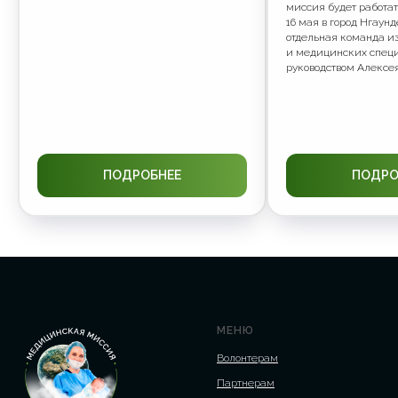
миссия будет работат
16 мая в город Нгаун
отдельная команда из
и медицинских специ
руководством Алексея
ПОДРОБНЕЕ
ПОДРО
МЕНЮ
Волонтерам
Партнерам