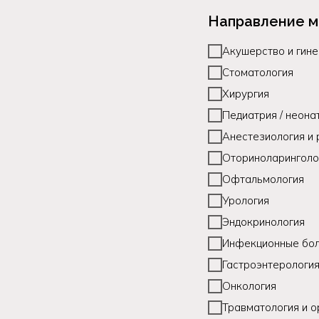
Направление м
Акушерство и гине
Стоматология
Хирургия
Педиатрия / неона
Анестезиология и
Оториноларинголо
Офтальмология
Урология
Эндокринология
Инфекционные бо
Гастроэнтерологи
Онкология
Травматология и о