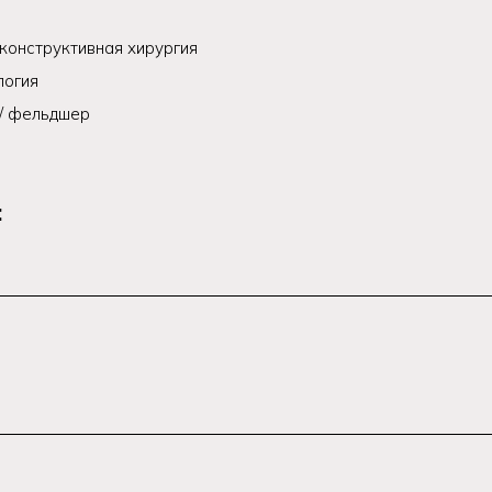
конструктивная хирургия
логия
 / фельдшер
: