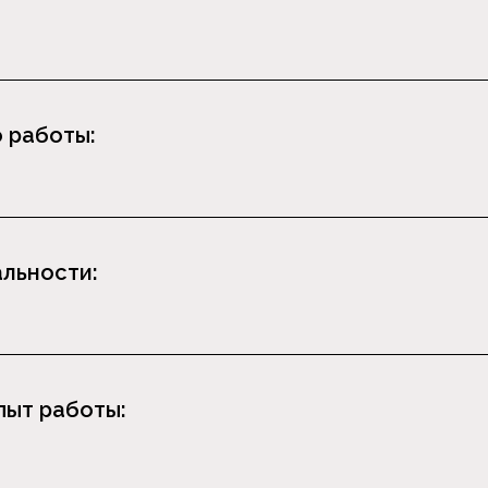
 работы:
альности:
ыт работы: