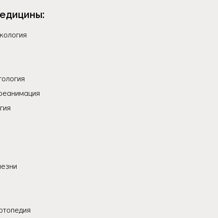
едицины:
кология
тология
 реанимация
гия
лезни
я
ртопедия