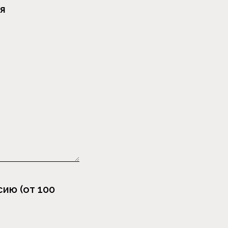
я
ию (от 100