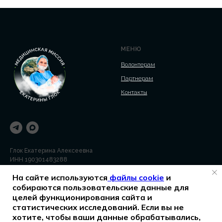
МЕНЮ
Волонтерам
Партнерам
Контакты
Глок Екатерина Алексеевна
ИНН 190301483288
На сайте используются
файлы cookie
и
ДОКУМЕНТЫ
собираются пользовательские данные для
целей функционирования сайта и
Согласие на обработку
статистических исследований. Если вы не
персональных данных
хотите, чтобы ваши данные обрабатывались,
Политика обработки