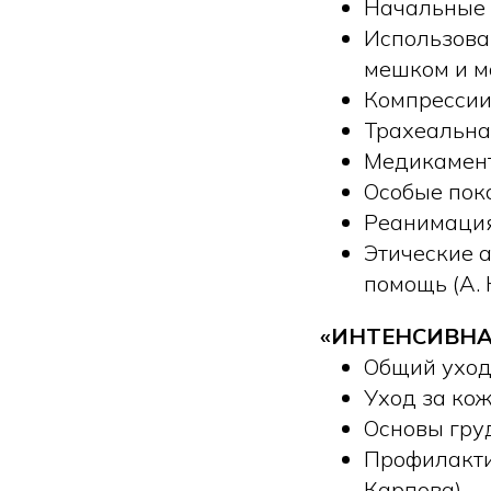
Начальные 
Использова
мешком и ма
Компрессии 
Трахеальна
Медикамент
Особые пок
Реанимация
Этические 
помощь (А. 
«ИНТЕНСИВНА
Общий уход
Уход за кож
Основы гру
Профилакти
Карпова)