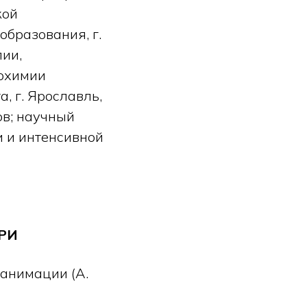
кой
бразования, г.
пии,
иохимии
, г. Ярославль,
ов; научный
и и интенсивной
РИ
анимации (А.