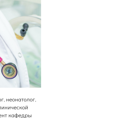
г, неонатолог,
линической
цент кафедры