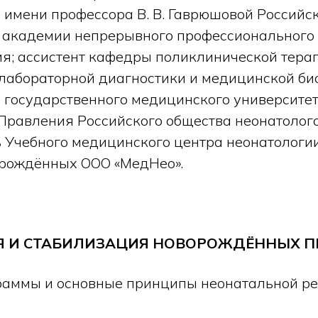
 имени профессора В. В. Гаврюшовой Российс
академии непрерывного профессионального о
ия; ассистент кафедры поликлинической тера
лабораторной диагностики и медицинской б
 государственного медицинского университета
 Правления Российского общества неонатолог
 Учебного медицинского центра неонатологи
орождённых ООО «МедНео».
Я И СТАБИЛИЗАЦИЯ НОВОРОЖДЁННЫХ П
раммы и основные принципы неонатальной ре