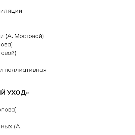
тиляции
 (А. Мостовой)
ова)
товой)
 и паллиативная
Й УХОД»
рпова)
ных (А.