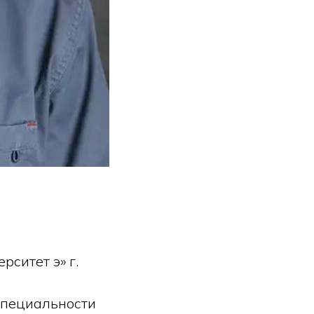
ситет э» г.
специальности