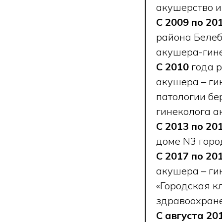
акушерство и
С 2009 по 201
района Белеб
акушера-гине
С 2010
года 
акушера – ги
патологии бе
гинеколога а
С 2013 по 20
доме N3 гор
С 2017 по 20
акушера – ги
«Городская к
здравоохран
С августа 20