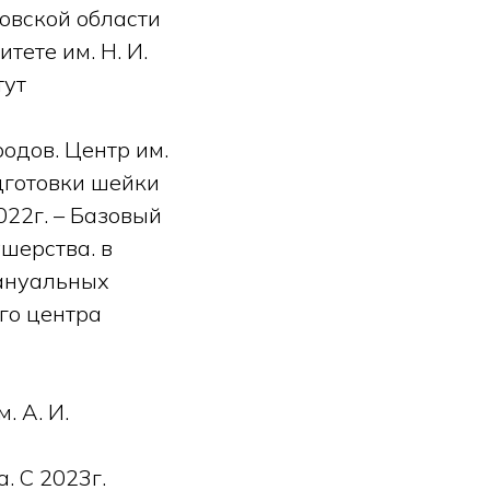
овской области
тете им. Н. И.
тут
одов. Центр им.
готовки шейки
022г. – Базовый
шерства. в
мануальных
го центра
. А. И.
. С 2023г.