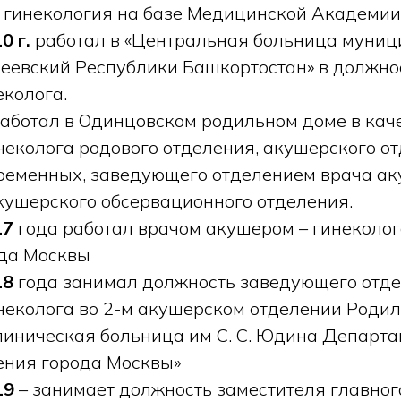
 гинекология на базе Медицинской Академии
0 г.
работал в «Центральная больница муниц
еевский Республики Башкортостан» в должно
колога.
работал в Одинцовском родильном доме в кач
неколога родового отделения, акушерского о
ременных, заведующего отделением врача ак
кушерского обсервационного отделения.
17
года работал врачом акушером – гинеколо
ода Москвы
18
года занимал должность заведующего отд
неколога во 2-м акушерском отделении Роди
линическая больница им С. С. Юдина Департ
ения города Москвы»
19
– занимает должность заместителя главног