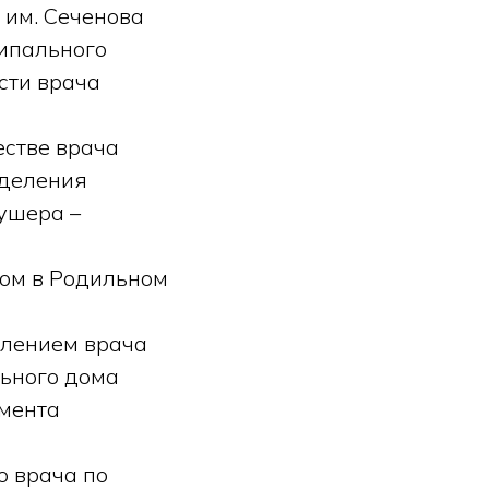
 им. Сеченова
ипального
сти врача
естве врача
тделения
ушера –
гом в Родильном
елением врача
льного дома
амента
о врача по