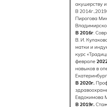
акушерству и
В 2014г.,2019
Пирогова Мин
Владимирско
В 2016г
. Сов
В. И. Кулаков
матки и индук
курс «Традиц
феврале
202
навыков в оп
Екатеринбург
В 2020г.
Проф
здравоохране
Евдокимова 
В 2019г.
Стажи