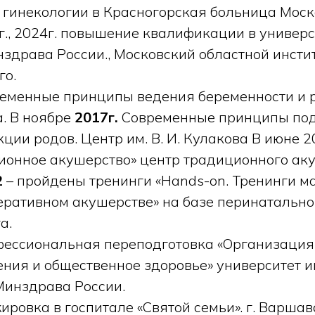
 гинекологии в Красногорская больница Моск
г., 2024г. повышение квалификации в универси
здрава России., Московский областной инсти
го.
ременные принципы ведения беременности и р
а. В ноябре
2017г.
Современные принципы под
ции родов. Центр им. В. И. Кулакова В июне 2
ионное акушерство» центр традиционного аку
2
– пройдены тренинги «Hands-on. Тренинги 
еративном акушерстве» на базе перинатально
а.
ессиональная переподготовка «Организация
ния и общественное здоровье» университет им
Минздрава России.
ровка в госпитале «Святой семьи». г. Варшава