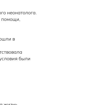
ого неонатолога.
т помощи,
ошли в
тствовала
 условия были
а жизнь.