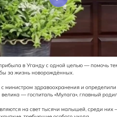
рибыла в Уганду с одной целью — помочь тем,
бы за жизнь новорождённых.
 с министром здравоохранения и определили 
 велика — госпиталь «Мулага», главный роди
вляются на свет тысячи малышей, среди них
хрупкие, требующие особого ухода.