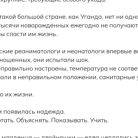
такой большой стране, как Уганда, нет ни одн
о тысячи новорождённых ежегодно не получаю
ы спасти им жизнь.
ские реаниматологи и неонатологи впервые в
ношенных, они испытали шок.
правильно настроены, температура не соотве
жали в неправильном положении, санитарные
о их жизни.
им появилась надежда.
ать. Объяснять. Показывать. Учить.
 младенца — двойняшки — едва цеплялись з